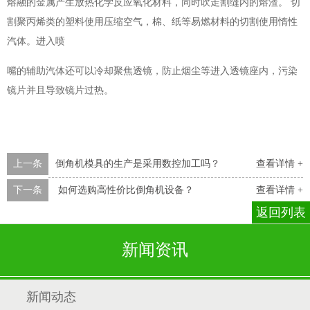
熔融的金属产生放热化学反应氧化材料，同时吹走割缝内的熔渣。 切
割聚丙烯类的塑料使用压缩空气，棉、纸等易燃材料的切割使用惰性
汽体。进入喷
嘴的辅助汽体还可以冷却聚焦透镜，防止烟尘等进入透镜座内，污染
镜片并且导致镜片过热。
上一条
倒角机模具的生产是采用数控加工吗？
查看详情 +
下一条
如何选购高性价比倒角机设备？
查看详情 +
返回列表
新闻资讯
新闻动态