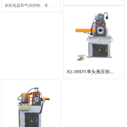
本机电器和气动控制，专业对管料端面、外角及内角做一次自动完成倒角修面工作，快速精···
JQ-180DY单头液压倒角机